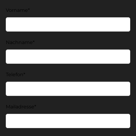
Lass
Vorname*
dieses
Feld
leer
Nachname*
Telefon*
Mailadresse*