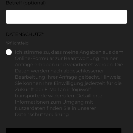
Betreff
(optional)
DATENSCHUTZ*
*Pflichtfeld
Ich stimme zu, dass meine Angaben aus dem
Online-Formular zur Beantwortung meiner
Anfrage erhoben und verarbeitet werden. Die
Daten werden nach abgeschlossener
Bearbeitung Ihrer Anfrage gelöscht. Hinweis:
Sie können Ihre Einwilligung jederzeit für die
Zukunft per E‑Mail an info@wolf-
transporte.de widerrufen. Detaillierte
Informationen zum Umgang mit
Nutzerdaten finden Sie in unserer
Datenschutzerklärung