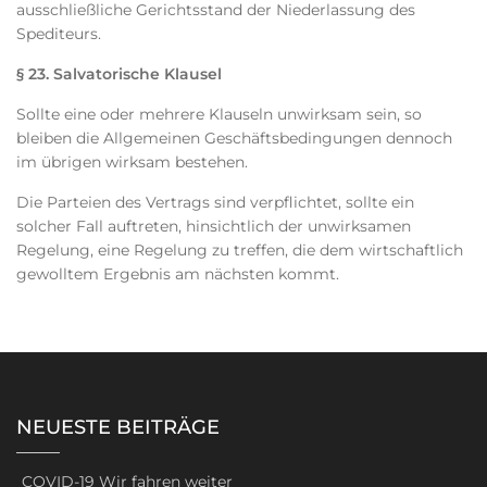
ausschließliche Gerichtsstand der Niederlassung des
Spediteurs.
§ 23. Salvatorische Klausel
Sollte eine oder mehrere Klauseln unwirksam sein, so
bleiben die Allgemeinen Geschäftsbedingungen dennoch
im übrigen wirksam bestehen.
Die Parteien des Vertrags sind verpflichtet, sollte ein
solcher Fall auftreten, hinsichtlich der unwirksamen
Regelung, eine Regelung zu treffen, die dem wirtschaftlich
gewolltem Ergebnis am nächsten kommt.
NEUESTE BEITRÄGE
COVID-19 Wir fahren weiter