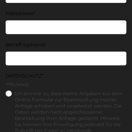
Mailadresse*
Betreff
(optional)
DATENSCHUTZ*
*Pflichtfeld
Ich stimme zu, dass meine Angaben aus dem
Online-Formular zur Beantwortung meiner
Anfrage erhoben und verarbeitet werden. Die
Daten werden nach abgeschlossener
Bearbeitung Ihrer Anfrage gelöscht. Hinweis:
Sie können Ihre Einwilligung jederzeit für die
Zukunft per E‑Mail an info@wolf-